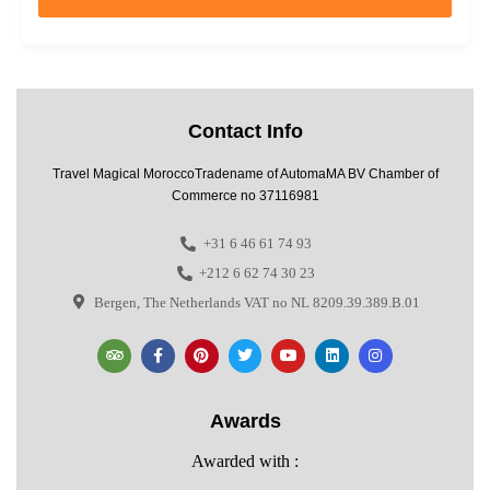
Contact Info
Travel Magical MoroccoTradename of AutomaMA BV Chamber of
Commerce no 37116981
+31 6 46 61 74 93
+212 6 62 74 30 23
Bergen, The Netherlands VAT no NL 8209.39.389.B.01
Awards
Awarded with :