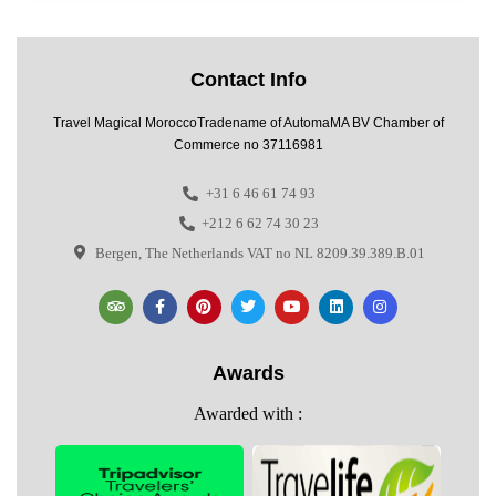
Contact Info
Travel Magical MoroccoTradename of AutomaMA BV Chamber of
Commerce no 37116981
+31 6 46 61 74 93
+212 6 62 74 30 23
Bergen, The Netherlands VAT no NL 8209.39.389.B.01
Awards
Awarded with :