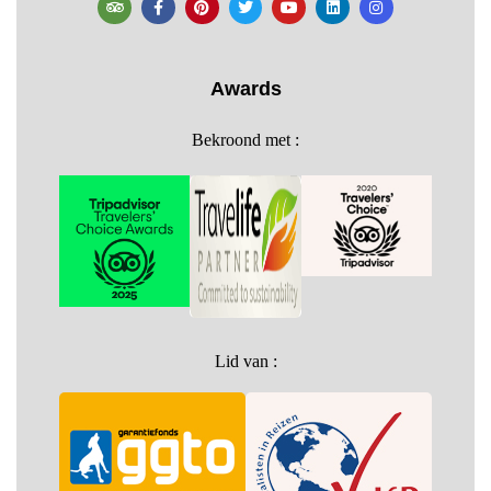
Awards
Bekroond met :
Lid van :