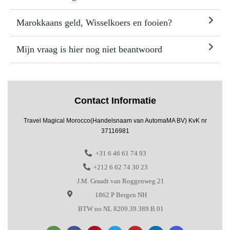
Marokkaans geld, Wisselkoers en fooien?
Mijn vraag is hier nog niet beantwoord
Contact Informatie
Travel Magical Morocco(Handelsnaam van AutomaMA BV) KvK nr
37116981
+31 6 46 61 74 93
+212 6 62 74 30 23
J.M. Graadt van Roggenweg 21
1862 P Bergen NH
BTW no NL 8209.39.389.B.01