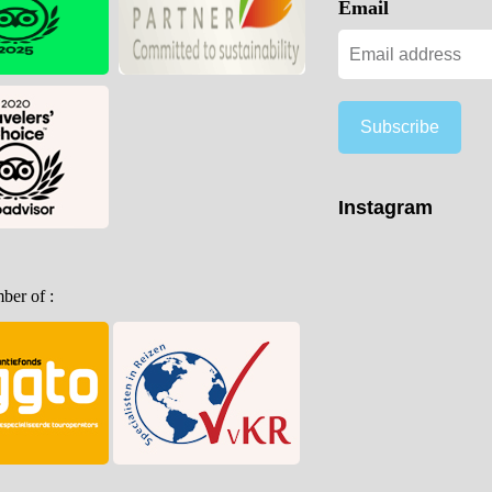
Email
Subscribe
Instagram
er of :