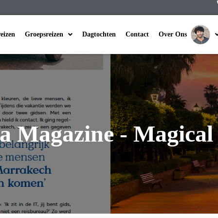
reizen
Groepsreizen
Dagtochten
Contact
Over Ons
a Magazine - Magica