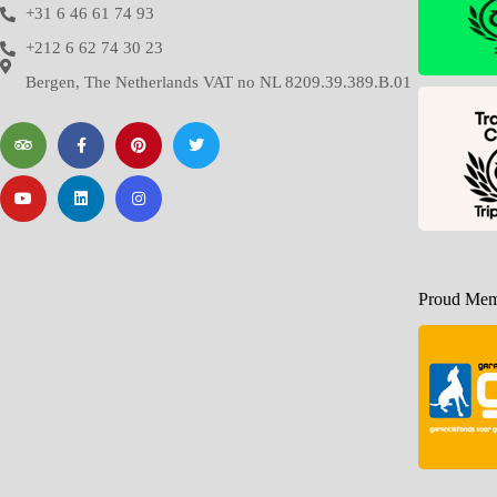
+31 6 46 61 74 93
+212 6 62 74 30 23
Bergen, The Netherlands VAT no NL 8209.39.389.B.01
Proud Memb