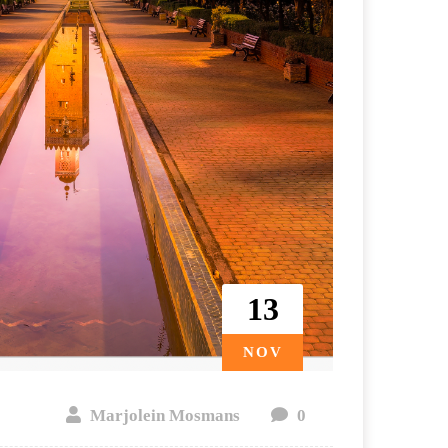
13
NOV
Marjolein Mosmans
0