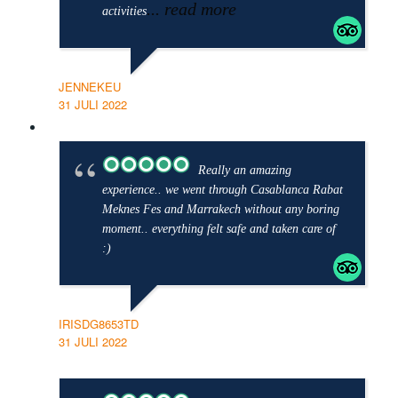
... read more
activities
JENNEKEU
31 JULI 2022
Really an amazing
experience.. we went through Casablanca Rabat
Meknes Fes and Marrakech without any boring
moment.. everything felt safe and taken care of
:)
IRISDG8653TD
31 JULI 2022