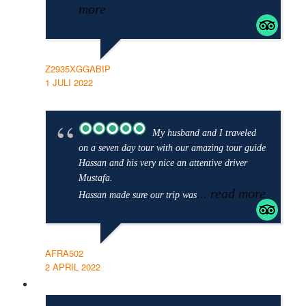
more
Z2935XGGABIP
1 JULI 2022
My husband and I traveled
on a seven day tour with our amazing tour guide
Hassan and his very nice an attentive driver
Mustafa.
... read more
Hassan made sure our trip was
AFRA502
2 APRIL 2022