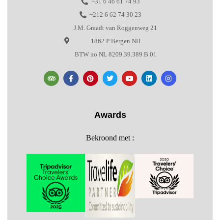
+31 6 46 61 74 93
+212 6 62 74 30 23
J.M. Graadt van Roggenweg 21
1862 P Bergen NH
BTW no NL 8209.39.389.B.01
Awards
Bekroond met :