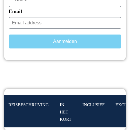
Email
Aanmelden
REISBESCHRIJVING
IN
INCLUSIEF
EXCLU
HET
KORT