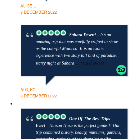
ALICE L
8 DECEMBER 2022
Sahara Desert!
- It’s an
amazing trip that was carefully crafted to show
us the colorful Morocco. It is an exotic
experience with two story tall bird of paradise,
... read more
starry night at Sahara
ALC_KC
8 DECEMBER 2022
One Of The Best Trips
Ever!
- Hassan Hisse is the perfect guide!!! Our
trip combined history, beauty, museums, gardens,