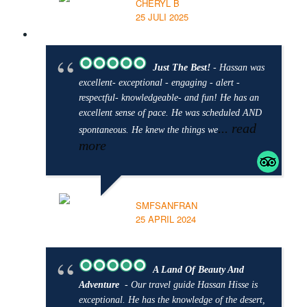
CHERYL B
25 JULI 2025
Just The Best!
- Hassan was
excellent- exceptional - engaging - alert -
respectful- knowledgeable- and fun! He has an
excellent sense of pace. He was scheduled AND
... read
spontaneous. He knew the things we
more
SMFSANFRAN
25 APRIL 2024
A Land Of Beauty And
Adventure
- Our travel guide Hassan Hisse is
exceptional. He has the knowledge of the desert,