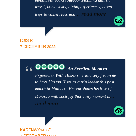
mountains, souks (outdoor shopping malls),
travel, home visits, dining experiences, desert
... read more
trips & camel rides and
LOIS R
7 DECEMBER 2022
An Excellent Morocco
Experience With Hassan
- I was very fortunate
to have Hassan Hisse as a trip leader this past
month in Morocco. Hassan shares his love of
...
Morocco with such joy that every moment is
read more
KARENWY1456DL
7 DECEMBER 2022