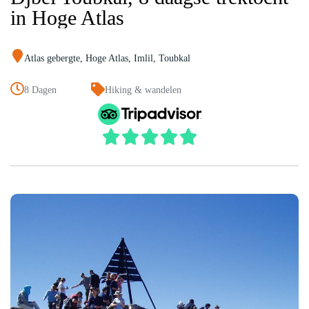
in Hoge Atlas
Atlas gebergte
,
Hoge Atlas
,
Imlil
,
Toubkal
8 Dagen
Hiking & wandelen




