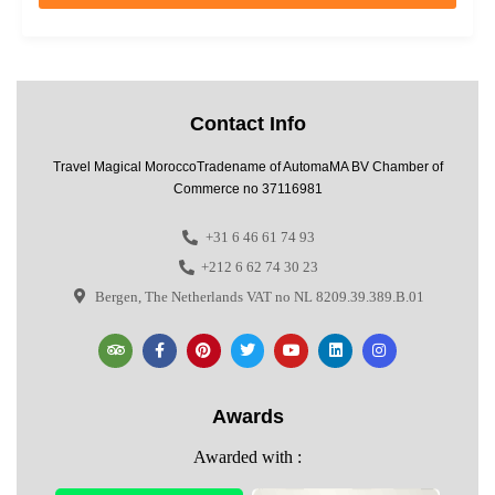
Contact Info
Travel Magical MoroccoTradename of AutomaMA BV Chamber of
Commerce no 37116981
+31 6 46 61 74 93
+212 6 62 74 30 23
Bergen, The Netherlands VAT no NL 8209.39.389.B.01
Awards
Awarded with :