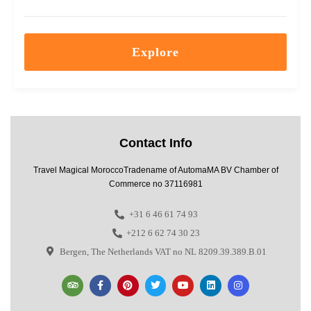
Explore
Contact Info
Travel Magical MoroccoTradename of AutomaMA BV Chamber of
Commerce no 37116981
+31 6 46 61 74 93
+212 6 62 74 30 23
Bergen, The Netherlands VAT no NL 8209.39.389.B.01