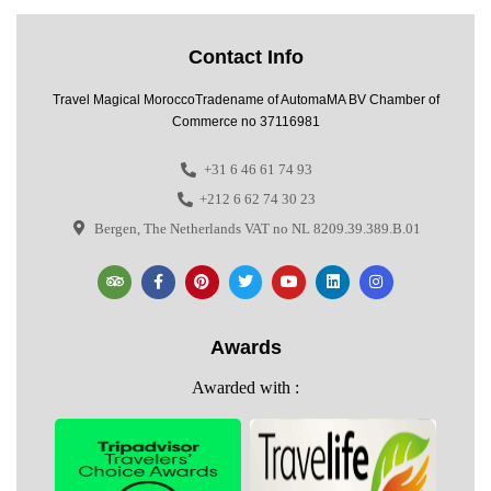
Contact Info
Travel Magical MoroccoTradename of AutomaMA BV Chamber of
Commerce no 37116981
+31 6 46 61 74 93
+212 6 62 74 30 23
Bergen, The Netherlands VAT no NL 8209.39.389.B.01
Awards
Awarded with :