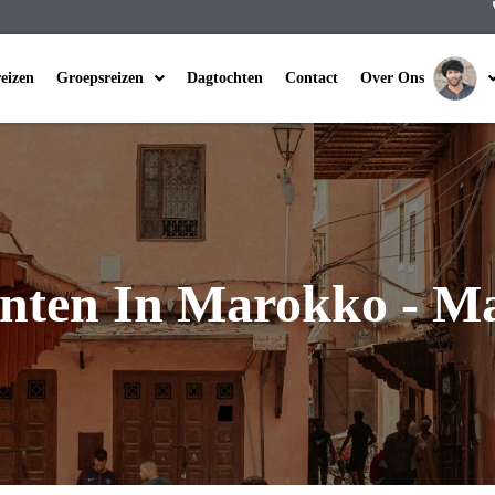
reizen
Groepsreizen
Dagtochten
Contact
Over Ons
nten In Marokko - M