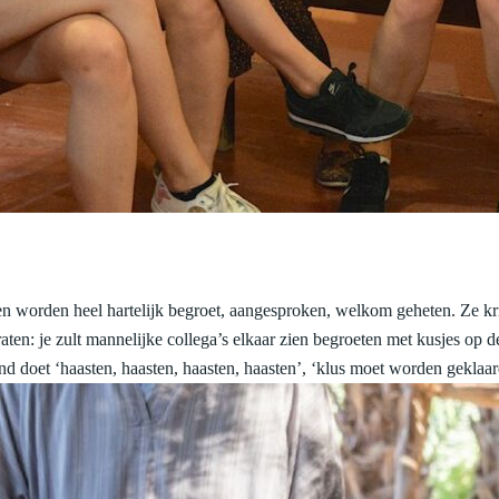
en worden heel hartelijk begroet, aangesproken, welkom geheten. Ze krij
ten: je zult mannelijke collega’s elkaar zien begroeten met kusjes op 
 doet ‘haasten, haasten, haasten, haasten’, ‘klus moet worden geklaar