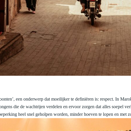
nten’, een onderwerp dat moeilijker te definiëren is: respect. In Maro
de jongens die de wachtrijen verdelen en ervoor zorgen dat alles soepel 
n beperking heel snel geholpen worden, minder hoeven te lopen en met 