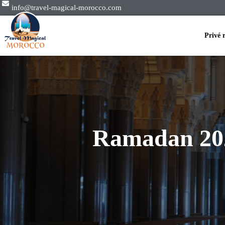
info@travel-magical-morocco.com
Privé 
Ramadan 202