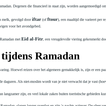
n Ramadan. Degenen die financieel in staat zijn, worden aangemoedigd o
iftar
ftour
en melk, gevolgd door
(of
), een maaltijd die varieert per r
vigen voor het avondgebed.
Eid al-Fitr
gt Ramadan met
, een vreugdevolle viering gekenmerkt do
 tijdens Ramadan
ring. Hoewel reizen over het algemeen gemakkelijk is, zijn er een paa
 de daguren. Als niet-moslim wordt van je niet verwacht dat je vast (hoe
an langzamer zijn, en veel lokale zaken buiten toeristische gebieden ku
amadan, slapen langer overdag en zijn ‘s nachts actiever. De sfeer ver