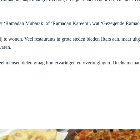
n met ‘Ramadan Mubarak’ of ‘Ramadan Kareem’, wat ‘Gezegende Ramada
bij te wonen. Veel restaurants in grote steden bieden Iftars aan, maar u
varen.
l mensen delen graag hun ervaringen en overtuigingen. Deelname aan 