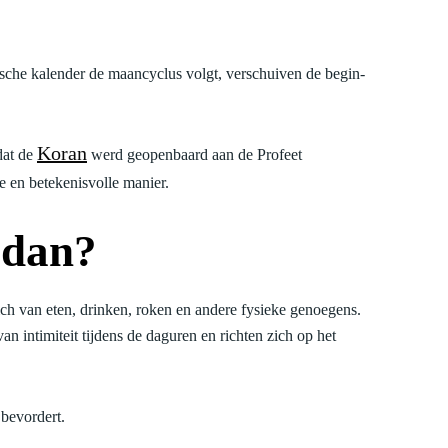
ische kalender de maancyclus volgt, verschuiven de begin-
Koran
dat de
werd geopenbaard aan de Profeet
 en betekenisvolle manier.
adan?
h van eten, drinken, roken en andere fysieke genoegens.
n intimiteit tijdens de daguren en richten zich op het
d bevordert.