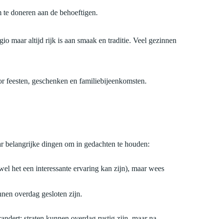
m te doneren aan de behoeftigen.
egio maar altijd rijk is aan smaak en traditie. Veel gezinnen
or feesten, geschenken en familiebijeenkomsten.
r belangrijke dingen om in gedachten te houden:
wel het een interessante ervaring kan zijn), maar wees
nnen overdag gesloten zijn.
andert: straten kunnen overdag rustig zijn, maar na