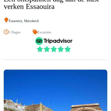
verken Essaouira
Essaouira
,
Marrakech
1 Dagen
Excursies




