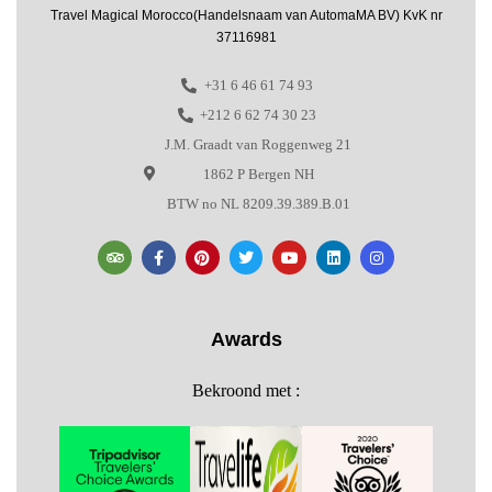
Travel Magical Morocco(Handelsnaam van AutomaMA BV) KvK nr
37116981
+31 6 46 61 74 93
+212 6 62 74 30 23
J.M. Graadt van Roggenweg 21
1862 P Bergen NH
BTW no NL 8209.39.389.B.01
Awards
Bekroond met :