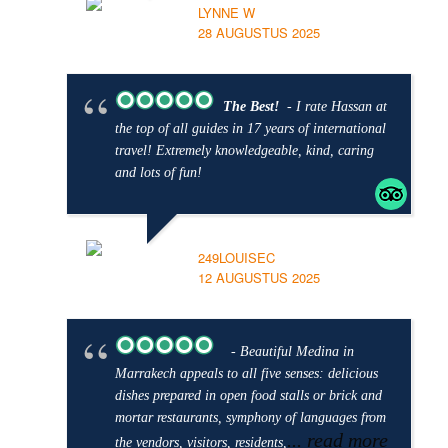
LYNNE W
28 AUGUSTUS 2025
The Best!
- I rate Hassan at
the top of all guides in 17 years of international
travel! Extremely knowledgeable, kind, caring
and lots of fun!
249LOUISEC
12 AUGUSTUS 2025
- Beautiful Medina in
Marrakech appeals to all five senses: delicious
dishes prepared in open food stalls or brick and
mortar restaurants, symphony of languages from
... read more
the vendors, visitors, residents,