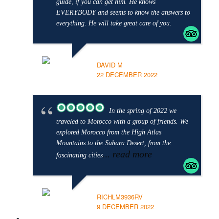
guide, if you can get him. He knows
EVERYBODY and seems to know the answers to
everything. He will take great care of you.
DAVID M
22 DECEMBER 2022
In the spring of 2022 we
traveled to Morocco with a group of friends. We
explored Morocco from the High Atlas
Mountains to the Sahara Desert, from the
... read more
fascinating cities
RICHLM3936RV
9 DECEMBER 2022