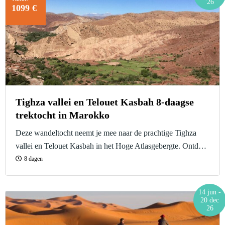
'26
1099 €
Tighza vallei en Telouet Kasbah 8-daagse
trektocht in Marokko
Deze wandeltocht neemt je mee naar de prachtige Tighza
vallei en Telouet Kasbah in het Hoge Atlasgebergte. Ontdek
de rust en vrede in deze prachtige vallei en geniet van het
8 dagen
leven tussen de lokale bevolking.
14 jun -
20 dec
26