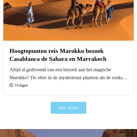
Hoogtepunten reis Marokko bezoek
Casablanca de Sahara en Marrakech
Altijd al gedroomd van een bezoek aan het magische
Marokko? De sfeer in de mysterieuze plaatsen als de soeks
Fes en Marrakech proeven? Dwalen door blauwe stad
14 dagen
Chefchaouen? Sterren tellen ‘s nachts in de Saharawoestijn?
Luisteren naar de oceaan in een pittoresk stadje langs de
Alle reizen
Atlantische kust? Ga met ons mee op de Hoogtepunten reis
Marrokko.