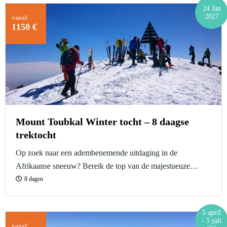
24 Jan
2027
vanaf:
1150 €
Mount Toubkal Winter tocht – 8 daagse
trektocht
Op zoek naar een adembenemende uitdaging in de
Afrikaanse sneeuw? Bereik de top van de majestueuze
Mount Toubkal met onze Mount Toubkal Winter Tocht.
8 dagen
Geniet op zijn best van de Hoge Atlas.
5 april
- 5 juli
vanaf: