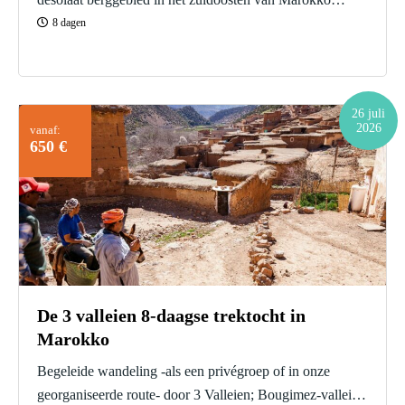
achter de Hoge Altas en naast de Sahara woestijn. Er zijn
8 dagen
indrukwekkende rotsformaties en een afwisselend
landschap. Wandelen in Jebel Saghro, een verlaten
berggebied in Marokko. Het prachtige afgelegen
26 juli
landschap zal je verbazen en je kunt het eenvoudige leven
2026
vanaf:
ervaren; doe een stap terug en ga terug naar de basis!
650 €
De 3 valleien 8-daagse trektocht in
Marokko
Begeleide wandeling -als een privégroep of in onze
georganiseerde route- door 3 Valleien; Bougimez-vallei,