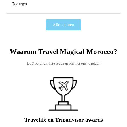
Arous-vallei en Tassaout-vallei. Ervaar de
8 dagen
verbazingwekkende rust en kalmte van landelijk Marokko
en geniet van de warme gastvrijheid van de lokale
Alle tochten
Amazigh-bevolking.
Waarom Travel Magical Morocco?
De 3 belangrijkste redenen om met ons te reizen
Travelife en Tripadvisor awards