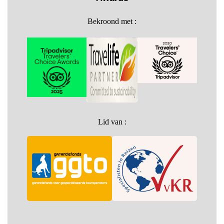
Bekroond met :
Lid van :