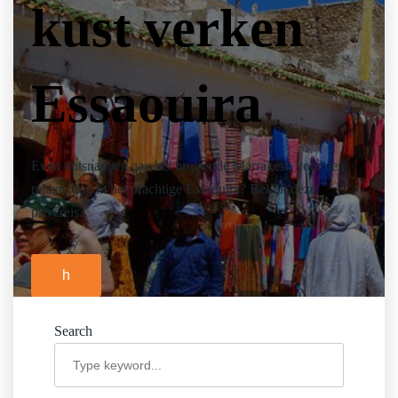
kust verken
Essaouira
Even ontsnappen aan het bruisende Marrakesh voor een
relaxte dag in het prachtige Essaouira? Bekijk deze
privéreis.
h
Search