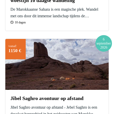
woestijn 10 daagse wandeling
De Marokkaanse Sahara is een magische plek. Wandel
met ons door dit immense landschap tijdens de
Marokkaanse Sahara woestijn 10 daagse wandeling.
10 dagen
6
september
vanaf:
2026
1150 €
Jibel Saghro avontuur op afstand
Jibel Saghro avontuur op afstand - Jebel Saghro is een
desolaat berggebied in het zuidoosten van Marokko